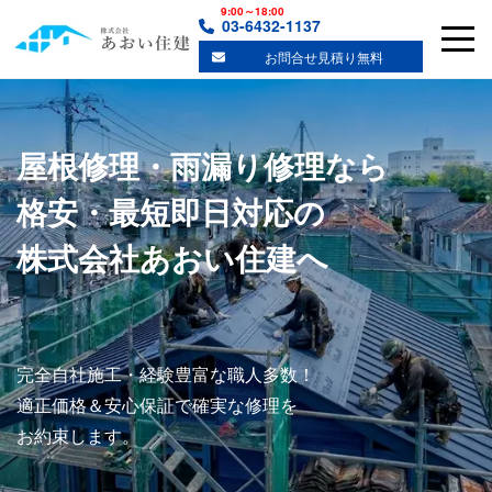
9:00～18:00
03-6432-1137
東京都世田谷区の屋根修理の専門店（東京・神奈川対応）
お問合せ見積り無料
屋根修理・雨漏り修理なら
格安・最短即日対応の
株式会社あおい住建へ
完全自社施工・経験豊富な職人多数！
適正価格＆安心保証で確実な修理を
お約束します。