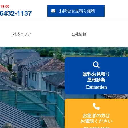
18:00
お問合せ見積り無料
-6432-1137
対応エリア
会社情報
無料お見積り
屋根診断
Estimation
お急ぎの方は
お電話ください