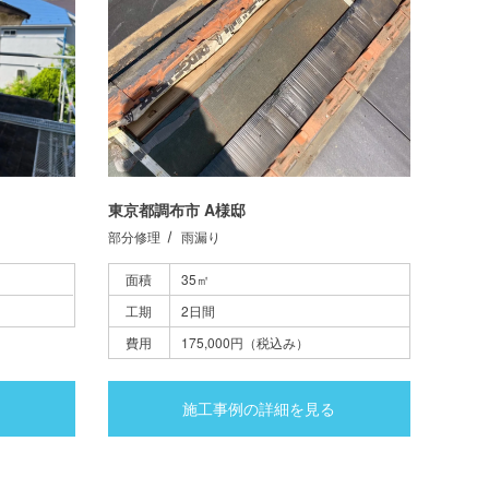
東京都調布市 A様邸
部分修理
雨漏り
面積
35㎡
工期
2日間
費用
175,000円（税込み）
施工事例の詳細を見る